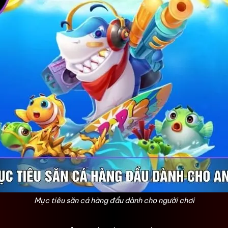
Mục tiêu săn cá hàng đầu dành cho người chơi