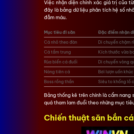
Việc nhận diện chính xác giá trị của t
đây là bảng dữ liệu phân tích hệ số n
đẫm máu.
Mục tiêu đi săn
Đặc điểm nhận di
Cá nhỏ theo đàn
Di chuyển chậm rì
Cá tầm trung
Kích thước vừa bơ
Rùa biển cá đuối
Di chuyển vòng q
Nàng tiên cá
Bơi lượn uốn khú
Boss rồng thần
Siêu to khổng lồ
Bảng thống kê trên chính là cẩm nang 
quá tham lam đuổi theo những mục tiêu
Chiến thuật săn bắn c