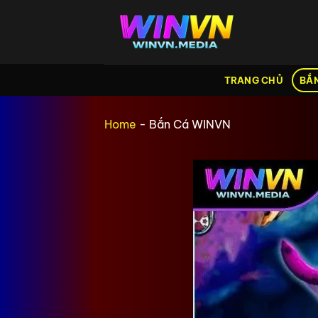
Bỏ
qua
nội
dung
TRANG CHỦ
BẮ
Home
-
Bắn Cá WINVN