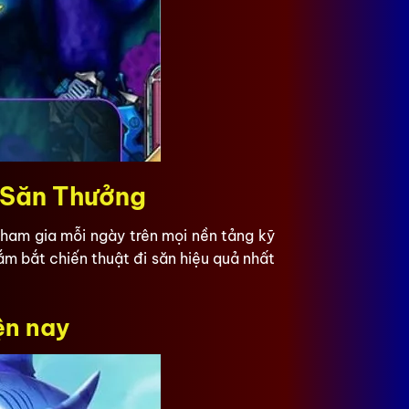
t Săn Thưởng
 tham gia mỗi ngày trên mọi nền tảng kỹ
m bắt chiến thuật đi săn hiệu quả nhất
ện nay