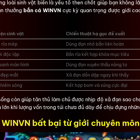
ừng loài sinh vật biển là yếu tố then chốt giúp bạn không 
hân thưởng
bắn cá WINVN
cực kỳ quan trọng được giới ca
ện sinh vật
Chiến thuật hạ gục đề xuất
 rỉa mép
Dùng đạn nhỏ bắn liên hoàn
i độc lập
Bắn rỉa kết hợp khóa mục tiêu
uanh màn hình
Dùng đạn xuyên thấu nòng to
c đẹp mắt
Xả đạn dồn dập ngay khi thấy
 chiếm sóng
Kết hợp bom và súng cực đại
sống còn giúp tân thủ làm chủ được nhịp độ xả đạn sao cho
 lớn khi lượng vốn trong túi chưa đủ dày để chịu đựng nhữ
á
WINVN
bất bại từ giới chuyên môn