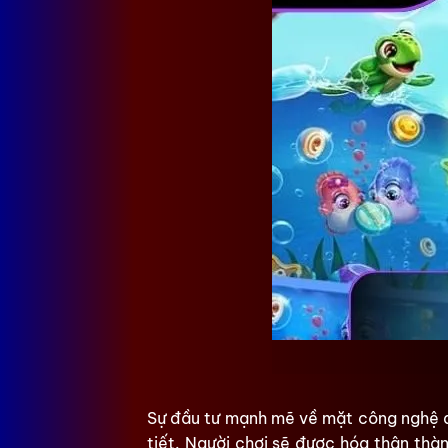
Sự đầu tư mạnh mẽ về mặt công nghệ đã
tiết. Người chơi sẽ được hóa thân thà