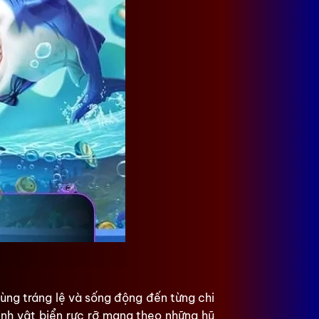
ùng tráng lệ và sống động đến từng chi
inh vật biển rực rỡ mang theo những hũ