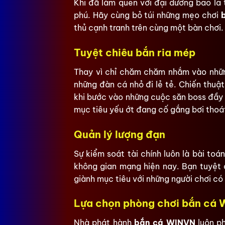
Khi đã làm quen với đại dương bao la t
phú. Hãy cùng bỏ túi những mẹo chơi
thủ cạnh tranh trên cùng một bàn chơi.
Tuyệt chiêu bắn ria mép
Thay vì chỉ chăm chăm nhắm vào nhữn
những đàn cá nhỏ đi lẻ tẻ. Chiến thuật
khi bước vào những cuộc săn boss đầy 
mục tiêu yếu ớt đang cố gắng bơi thoát
Quản lý lượng đạn
Sự kiểm soát tài chính luôn là bài to
không gian mạng hiện nay. Bạn tuyệt 
giành mục tiêu với những người chơi có
Lựa chọn phòng chơi bắn cá
Nhà phát hành
bắn cá WINVN
luôn p