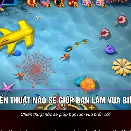
Chiến thuật nào sẽ giúp bạn làm vua biển cả?