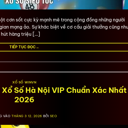
một cơn sốt cực kỳ mạnh mẽ trong cộng đồng những người
gian mạng ảo. Sự khác biệt về cơ cấu giải thưởng cũng nh
hút hàng triệu […]
TIẾP TỤC ĐỌC
→
XỔ SỐ WINVN
Xổ Số Hà Nội VIP Chuẩn Xác Nhất
2026
G VÀO
THÁNG 3 12, 2026
BỞI
SEO