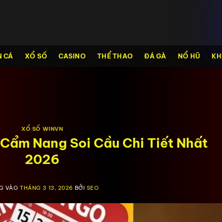
N CÁ
XỔ SỐ
CASINO
THỂ THAO
ĐÁ GÀ
NỔ HŨ
KH
XỔ SỐ WINVN
 Cẩm Nang Soi Cầu Chi Tiết Nhất
2026
G VÀO
THÁNG 3 13, 2026
BỞI
SEO