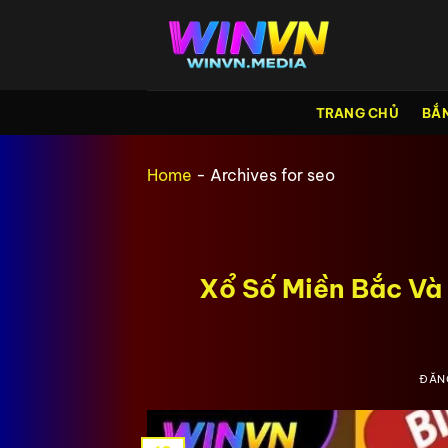
Bỏ
qua
nội
dung
TRANG CHỦ
BẮ
Home
-
Archives for seo
Xổ Số Miền Bắc Và
ĐĂN