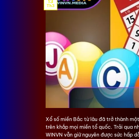
13
Th3
Xổ số miền Bắc từ lâu đã trở thành một
trên khắp mọi miền tổ quốc. Trải qua nhi
WINVN vẫn giữ nguyên được sức hấp dẫ