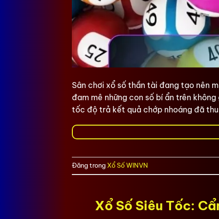
Sân chơi xổ số thần tài đang tạo nên 
đam mê những con số bí ẩn trên không 
tốc độ trả kết quả chớp nhoáng đã thu 
Đăng trong
Xổ Số WINVN
Xổ Số Siêu Tốc: C