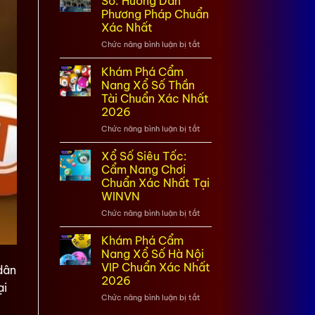
Số: Hướng Dẫn
Bắc
Phương Pháp Chuẩn
Và
Xác Nhất
Cẩm
Nang
Chức năng bình luận bị tắt
ở
Soi
Cách
Cầu
Soi
Khám Phá Cẩm
Chi
Cầu
Nang Xổ Số Thần
Tiết
Xổ
Tài Chuẩn Xác Nhất
Nhất
Số:
2026
2026
Hướng
Dẫn
Chức năng bình luận bị tắt
ở
Phương
Khám
Pháp
Phá
Xổ Số Siêu Tốc:
Chuẩn
Cẩm
Cẩm Nang Chơi
Xác
Nang
Chuẩn Xác Nhất Tại
Nhất
Xổ
WINVN
Số
Thần
Chức năng bình luận bị tắt
ở
Tài
Xổ
Chuẩn
Số
Khám Phá Cẩm
Xác
Siêu
Nang Xổ Số Hà Nội
Nhất
Tốc:
VIP Chuẩn Xác Nhất
dân
2026
Cẩm
2026
Nang
ại
Chơi
Chức năng bình luận bị tắt
ở
Chuẩn
Khám