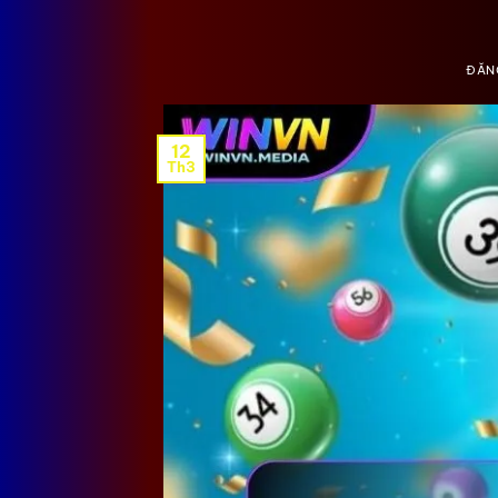
ĐĂN
12
Th3