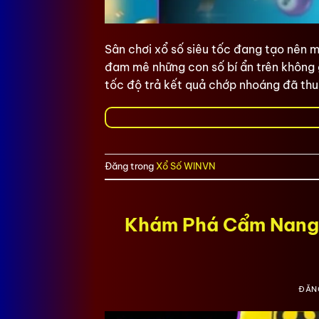
Sân chơi xổ số siêu tốc đang tạo nên 
đam mê những con số bí ẩn trên không 
tốc độ trả kết quả chớp nhoáng đã thu 
Đăng trong
Xổ Số WINVN
Khám Phá Cẩm Nang 
ĐĂN